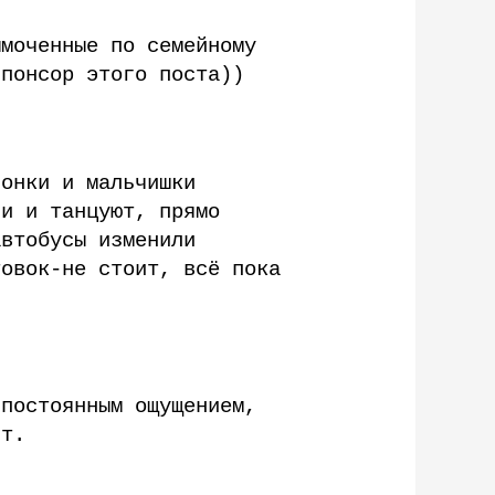
ымоченные по семейному
спонсор этого поста))
чонки и мальчишки
ни и танцуют, прямо
автобусы изменили
товок-не стоит, всё пока
 постоянным ощущением,
ит.