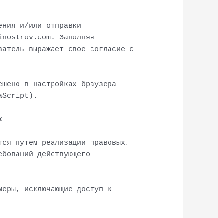
ения и/или отправки
inostrov.com. Заполняя
ватель выражает свое согласие с
ешено в настройках браузера
aScript).
х
тся путем реализации правовых,
ебований действующего
меры, исключающие доступ к