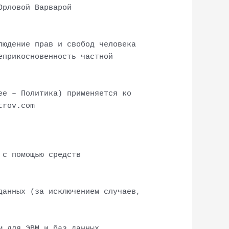
Орловой Варварой
людение прав и свобод человека
еприкосновенность частной
ее – Политика) применяется ко
trov.com
 с помощью средств
данных (за исключением случаев,
м для ЭВМ и баз данных,