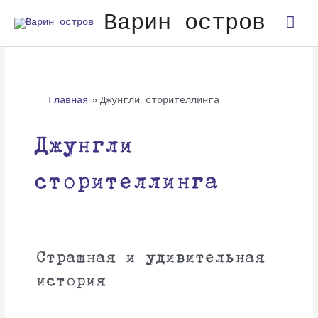
Перейти
Гла
Варин остров
к
содержимому
мен
Главная
Джунгли сторителлинга
Джунгли
сторителлинга
Страшная и удивительная
история
Страшная
и