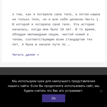
удивительная
история
о том, как я потеряла свое тело, а потом нашла
не только тело, но и всю себя целиком Часть 1.
В которой я потеряла своё тело. Эта история
началась, когда мне было 18 лет. В то время,
обладая миловидным лицом, чистой кожей и
телом, соответствующим всем стандартам тех
лет, я была в начале пути по …
Читать далее »
Copyright © 2026
Варин остров
Мы используем куки для наилучшего представления
нашего сайта. Если Вы продолжите использовать сайт, мы
Политика конфиденциальности
будем считать что Вас это устраивает.
Договор оферты
Ok