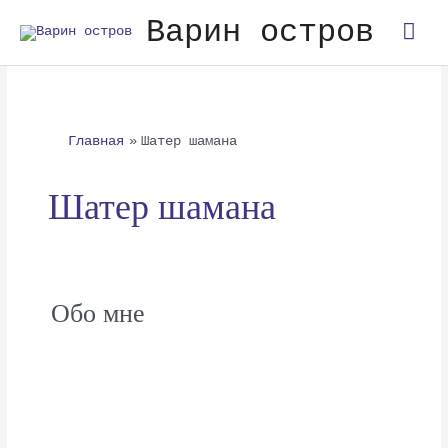
Перейти
Гла
Варин остров
к
содержимому
мен
Главная
Шатер шамана
Шатер шамана
Обо мне
Обо
мне