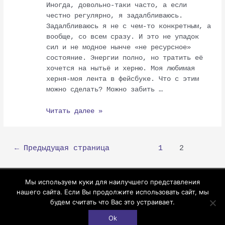
Иногда, довольно-таки часто, а если
«Я
честно регулярно, я задалбливаюсь.
задолбалась»
Задалбливаюсь я не с чем-то конкретным, а
вообще, со всем сразу. И это не упадок
сил и не модное нынче «не ресурсное»
состояние. Энергии полно, но тратить её
хочется на нытьё и херню. Моя любимая
херня-моя лента в фейсбуке. Что с этим
можно сделать? Можно забить …
Читать далее »
←
Предыдущая страница
1
2
Мы используем куки для наилучшего представления
Copyright © 2026
Варин остров
нашего сайта. Если Вы продолжите использовать сайт, мы
будем считать что Вас это устраивает.
Политика конфиденциальности
Договор оферты
Ok