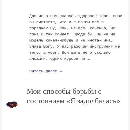
здоровое
тело?
Для чего вам сдалось здоровое тело, если
вы считаете, что и с вашим всё в
порядке? Ну, как, не всё, конечно, но
пока и так сойдёт. Вроде бы. Вы же не
модель какая-нибудь и не инста-чика,
слава Богу. У вас рабочий инструмент не
тело, а мозг. Вон вы в него сколько
вложили: одних курсов по …
Читать далее »
Мои способы борьбы с
состоянием «Я задолбалась»
Мои
способы
борьбы
с
состоянием