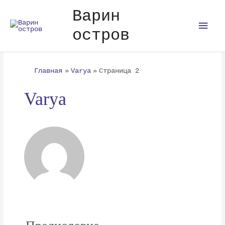
Перейти
Пагинация
Гла
Варин
к
записей
содержимому
мен
остров
Главная
Varya
Страница 2
Varya