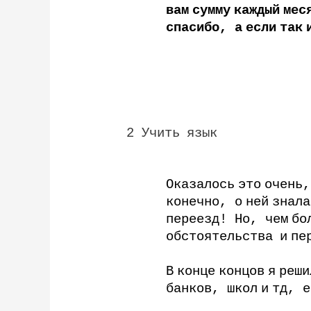
вам
сумму
каждый
мес
спасибо
,
а
если
так
2
Учить
язык
Оказалось
это
очень
конечно
,
о
ней
знала
переезд
!
Но
,
чем
бо
обстоятельства
и
пе
В
конце
концов
я
реши
банков
,
школ
и
тд
,
е