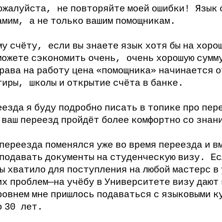
ожалуйста
,
не
повторяйте
моей
ошибки
!
Язык
амим
,
а
не
только
вашим
помощникам
.
му
счёту
,
если
вы
знаете
язык
хотя
бы
на
хоро
можете
сэкономить
очень
,
очень
хорошую
сумм
рава
на
работу
цена
«помощника»
начинается
о
тиры
,
школы
и
открытие
счёта
в
банке
.
еезда
я
буду
подробно
писать
в
топике
про
пер
,
ваш
переезд
пройдёт
более
комфортно
со
знан
переезда
поменялся
уже
во
время
переезда
и
в
подавать
документы
на
студенческую
визу
.
Ес
ы
хватило
для
поступления
на
любой
мастерс
в
их
проблем
—
на
учёбу
в
Университете
визу
дают
ровнем
мне
пришлось
подаваться
с
языковыми
к
о
30
лет
.