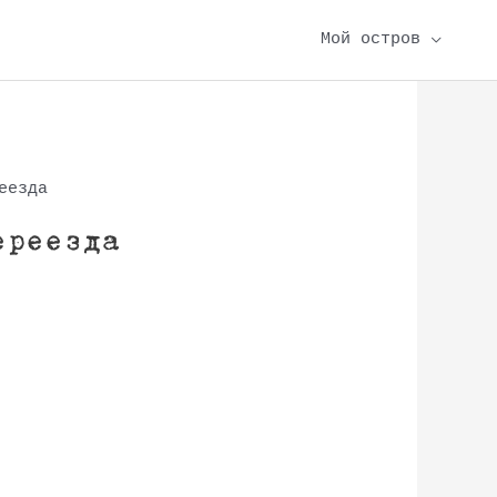
Мой остров
еезда
ереезда