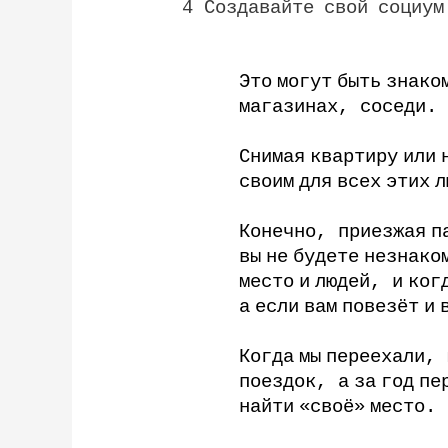
4
Создавайте
свой
социум
Это
могут
быть
знако
магазинах
,
соседи
.
Снимая
квартиру
или
своим
для
всех
этих
л
Конечно
,
приезжая
п
вы
не
будете
незнако
место
и
людей
,
и
ког
а
если
вам
повезёт
и
Когда
мы
переехали
,
поездок
,
а
за
год
пе
найти
«своё»
место
.