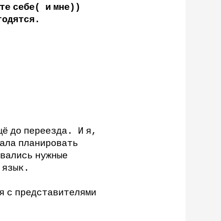
те
себе
(
и
мне
))
годятся
.
щё
до
переезда
.
И
я
,
ала
планировать
вались
нужные
язык
.
я
с
представителями