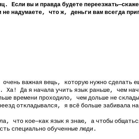
яц
.
Если
вы
и
правда
будете
переезжать
—
скаже
и
не
надумаете
,
что
ж
,
деньги
вам
всегда
при
,
очень
важная
вещь
,
которую
нужно
сделать
е
.
Ха
!
Да
я
начала
учить
язык
раньше
,
чем
нач
льше
времени
проходило
,
чем
дольше
не
склады
реезд
откладывался
,
я
всё
больше
забивала
на
ла
,
что
кое
—
как
язык
я
знаю
,
а
чтобы
общатьс
сть
специально
обученные
люди
.