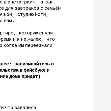
о
в
инстаграм»
,
а
как
фе
для
завтраков
с
семьёй
очкой
,
студию
йоги
,
о
вам
.
ртире
,
которую
сняли
время
и
я
не
жалею
,
что
о
когда
мы
переезжали
анее
:
записывайтесь
в
ельства
в
фейсбуке
и
ние
дома
придёт
)
ти
что
завалила