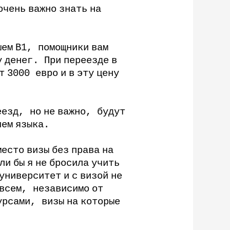
очень
важно
знать
на
шем
В
1,
помощники
вам
у
денег
.
При
переезде
в
т
3000
евро
и
в
эту
цену
еезд
,
но
не
важно
,
будут
ием
языка
.
место
визы
без
права
на
ли
бы
я
не
бросила
учить
университет
и
с
визой
не
всем
,
независимо
от
урсами
,
визы
на
которые