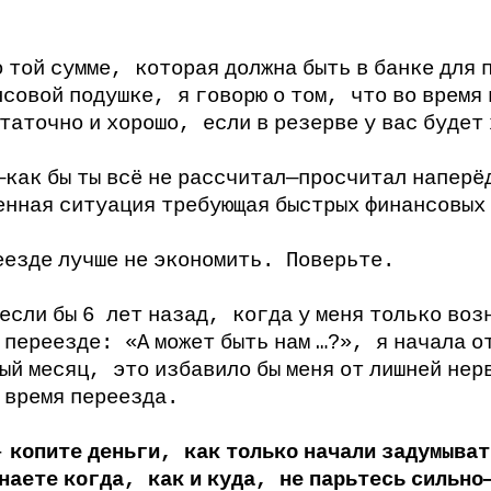
о
той
сумме
,
которая
должна
быть
в
банке
для
нсовой
подушке
,
я
говорю
о
том
,
что
во
время
таточно
и
хорошо
,
если
в
резерве
у
вас
будет
—
как
бы
ты
всё
не
рассчитал
—
просчитал
наперё
енная
ситуация
требующая
быстрых
финансовых
еезде
лучше
не
экономить
.
Поверьте
.
если
бы
6
лет
назад
,
когда
у
меня
только
воз
переезде
:
«А
может
быть
нам
…
?
»
,
я
начала
о
ый
месяц
,
это
избавило
бы
меня
от
лишней
нер
время
переезда
.
-
копите
деньги
,
как
только
начали
задумыват
наете
когда
,
как
и
куда
,
не
парьтесь
сильно