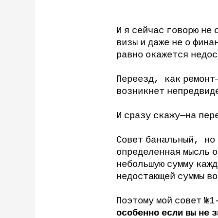
И
я
сейчас
говорю
не
визы
и
даже
не
о
фина
равно
окажется
недос
Переезд
,
как
ремонт
возникнет
непредвид
И
сразу
скажу
—
на
пер
Совет
банальный
,
но
определенная
мысль
о
небольшую
сумму
кажд
недостающей
суммы
во
Поэтому
мой
совет
№
1
особенно
если
вы
не
з