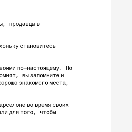
ы
,
продавцы
в
хоньку
становитесь
воими
по
—
настоящему
.
Но
омнят
,
вы
запомните
и
хорошо
знакомого
места
,
арселоне
во
время
своих
ели
для
того
,
чтобы