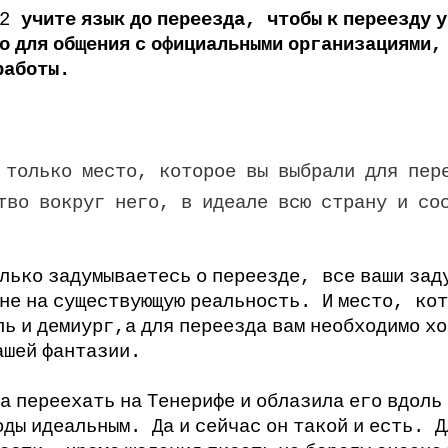
2
учите
язык
до
переезда
,
чтобы
к
переезду
у
о
для
общения
с
официальными
организациями
работы
.
только
место
,
которое
вы
выбрали
для
пер
тво
вокруг
него
,
в
идеале
всю
страну
и
со
лько
задумываетесь
о
переезде
,
все
ваши
зад
не
на
существующую
реальность
.
И
место
,
кот
ль
и
демиург
,
а
для
переезда
вам
необходимо
хо
ашей
фантазии
.
а
переехать
на
Тенерифе
и
облазила
его
вдоль
оды
идеальным
.
Да
и
сейчас
он
такой
и
есть
.
Д