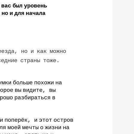
вас
был
уровень
,
но
и
для
начала
еезда
,
но
и
как
можно
седние
страны
тоже
.
умки
больше
похожи
на
орое
вы
видите
,
вы
рошо
разбираться
в
и
поперёк
,
и
этот
остров
ля
моей
мечты
о
жизни
на