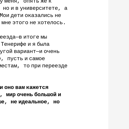
у
меня
,
опять
же
к
,
но
и
в
университете
,
а
Мои
дети
оказались
не
мне
этого
не
хотелось
.
еезда
—
в
итоге
мы
Тенерифе
и
я
была
угой
вариант
—
и
очень
е
,
пусть
и
самое
местам
,
то
при
переезде
и
оно
вам
кажется
,
мир
очень
большой
и
ше
,
не
идеальное
,
но