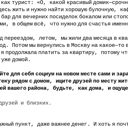
как
турист
:
«О
,
какой
красивый
домик
—
срочн
десь
жить
и
нужно
найти
хорошую
булочную
,
ка
,
бар
для
вечерних
посиделок
бокалом
или
стоп
ми
,
в
общем
всё
,
что
нужно
для
счастья
именн
д
переездом
,
летом
,
мы
жили
два
месяца
в
ква
од
.
Потом
мы
вернулись
в
Москву
на
какое
—
то
я
продолжала
платить
за
квартиру
,
потому
чт
уже
домой
.
йте
для
себя
социум
на
новом
месте
сами
и
зар
теку
рядом
с
домом
,
ищите
друзей
по
месту
жит
ей
вашего
района
,
будьте
,
как
дома
,
и
ощуще
друзей
и
близких
.
ажный
пункт
,
даже
важнее
денег
.
И
хоть
я
поч