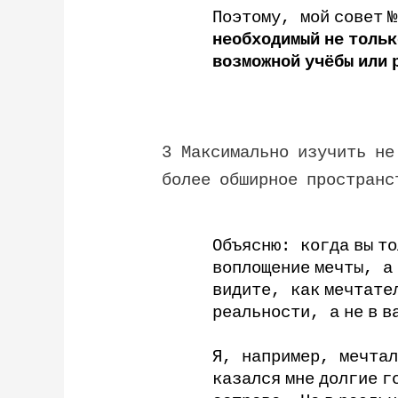
Поэтому
,
мой
совет
№
необходимый
не
тольк
возможной
учёбы
или
3
Максимально
изучить
не
более
обширное
пространс
Объясню
:
когда
вы
то
воплощение
мечты
,
а
видите
,
как
мечтате
реальности
,
а
не
в
в
Я
,
например
,
мечтал
казался
мне
долгие
г