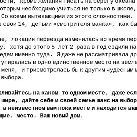
ости
,
кроме
желания
писать
на
берегу
океана
оторым
необходимо
учиться
не
только
в
школе
.
Со
всеми
вытекающими
из
этого
сложностями
.
в
свои
14,
детьми
«смотрителя
маяка»
,
как
бы
ае
,
локация
переезда
изменилась
во
время
пер
у
,
хотя
до
этого
5
лет
2
раза
в
год
ездили
на
едем
именно
туда
.
Я
даже
не
рассматривала
др
упиралась
в
одно
единственное
место
на
земл
меня
,
и
присмотрелась
бы
к
другим
чудесным
выбора
.
кливайтесь
на
каком
—
то
одном
месте
,
даже
есл
шире
,
дайте
себе
и
своей
семье
шанс
на
выбор
,
в
неизвестном
вам
пока
месте
и
находится
ва
щие
,
место
.
Ваш
новый
дом
.