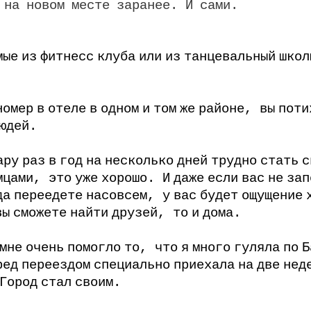
на
новом
месте
заранее
.
И
сами
.
мые
из
фитнесс
клуба
или
из
танцевальный
школ
номер
в
отеле
в
одном
и
том
же
районе
,
вы
поти
юдей
.
ару
раз
в
год
на
несколько
дней
трудно
стать
с
мцами
,
это
уже
хорошо
.
И
даже
если
вас
не
зап
да
переедете
насовсем
,
у
вас
будет
ощущение
вы
сможете
найти
друзей
,
то
и
дома
.
мне
очень
помогло
то
,
что
я
много
гуляла
по
Б
ред
переездом
специально
приехала
на
две
нед
Город
стал
своим
.