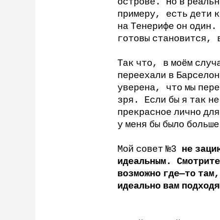
острове
.
Но
в
реальн
примеру
,
есть
дети
к
на
Тенерифе
он
один
готовы
становится
,
Так
что
,
в
моём
случ
переехали
в
Барселон
уверена
,
что
мы
пере
зря
.
Если
бы
я
так
не
прекрасное
лично
для
у
меня
бы
было
больше
Мой
совет
№
3
не
заци
идеальным
.
Смотрите
возможно
где
—
то
там
идеально
вам
подходя