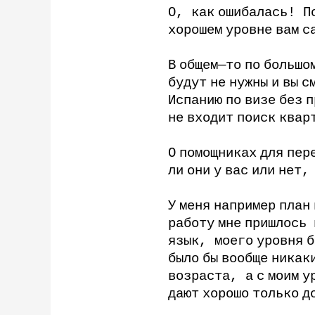
О
,
как
ошибалась
!
П
хорошем
уровне
вам
с
В
общем
—
то
по
большо
будут
не
нужны
и
вы
с
Испанию
по
визе
без
п
не
входит
поиск
квар
О
помощниках
для
пер
ли
они
у
вас
или
нет
У
меня
например
план
работу
мне
пришлось
язык
,
моего
уровня
б
было
бы
вообще
никак
возраста
,
а
с
моим
у
дают
хорошо
только
д