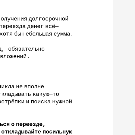
получения
долгосрочной
переезда
денег
всё
—
хотя
бы
небольшая
сумма
.
д
,
обязательно
вложений
.
никла
не
вполне
ткладывать
какую
—
то
вотрёпки
и
поиска
нужной
ься
о
переезде
,
—
откладывайте
посильную