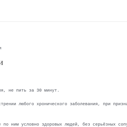
и
и
ия, не пить за 30 минут.
стрении любого хронического заболевания, при призн
е по ним условно здоровых людей, без серьёзных соп